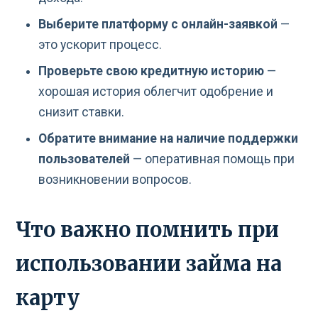
Выберите платформу с онлайн-заявкой
—
это ускорит процесс.
Проверьте свою кредитную историю
—
хорошая история облегчит одобрение и
снизит ставки.
Обратите внимание на наличие поддержки
пользователей
— оперативная помощь при
возникновении вопросов.
Что важно помнить при
использовании займа на
карту