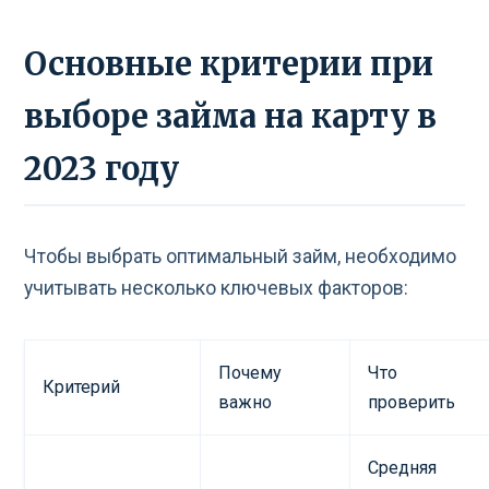
Основные критерии при
выборе займа на карту в
2023 году
Чтобы выбрать оптимальный займ, необходимо
учитывать несколько ключевых факторов:
Почему
Что
Критерий
важно
проверить
Средняя