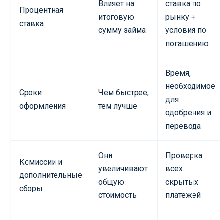
Влияет на
ставка по
Процентная
итоговую
рынку +
ставка
сумму займа
условия по
погашению
Время,
необходимое
Сроки
Чем быстрее,
для
оформления
тем лучше
одобрения и
перевода
Они
Проверка
Комиссии и
увеличивают
всех
дополнительные
общую
скрытых
сборы
стоимость
платежей