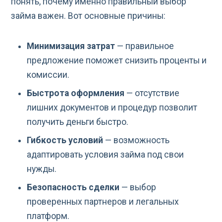
понять, почему именно правильный выбор
займа важен. Вот основные причины:
Минимизация затрат
— правильное
предложение поможет снизить проценты и
комиссии.
Быстрота оформления
— отсутствие
лишних документов и процедур позволит
получить деньги быстро.
Гибкость условий
— возможность
адаптировать условия займа под свои
нужды.
Безопасность сделки
— выбор
проверенных партнеров и легальных
платформ.