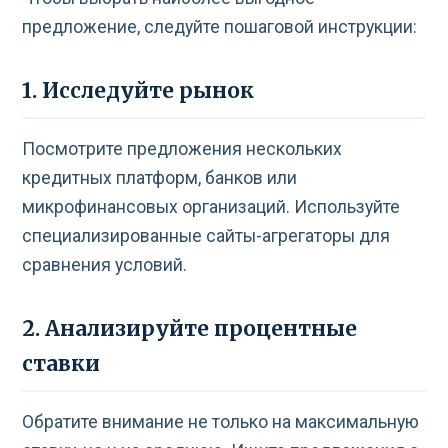
предложение, следуйте пошаговой инструкции:
1. Исследуйте рынок
Посмотрите предложения нескольких
кредитных платформ, банков или
микрофинансовых организаций. Используйте
специализированные сайты-агрегаторы для
сравнения условий.
2. Анализируйте процентные
ставки
Обратите внимание не только на максимальную