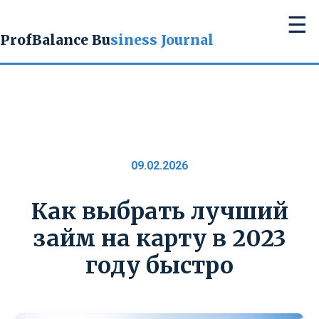
☰
ProfBalance Bu
siness Journal
09.02.2026
Как выбрать лучший
займ на карту в 2023
году быстро