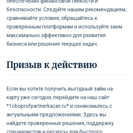
обеспечения финансовой гибкости и
безопасности. Следуйте нашим рекомендациям,
сравнивайте условия, обращайтесь к
проверенным платформам и используйте заем
максимально эффективно для развития
бизнеса или решения текущих задач.
Призыв к действию
Если вы хотите получить выгодный займ на
карту уже сегодня, перейдите на наш сайт
*1cboprofpartnerkazan.ru* и ознакомьтесь с
актуальными предложениями. Здесь вы
найдете проверенные решения, поддержку
специалистов и ресурсы для быстрого