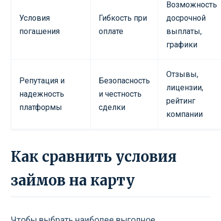
Возможность
Условия
Гибкость при
досрочной
погашения
оплате
выплаты,
графики
Отзывы,
Репутация и
Безопасность
лицензии,
надежность
и честность
рейтинг
платформы
сделки
компании
Как сравнить условия
займов на карту
Чтобы выбрать наиболее выгодное